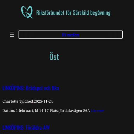
Skip
to
content
Bli medlem
Öst
LINKÖPING: Brädspel och fika
Charlotte Tyldhed
,
2025-11-24
Datum: 1 februari, kl 14-17 Plats: Järdalavägen 86A
Läs mer
LINKÖPING: Föräldra-AW