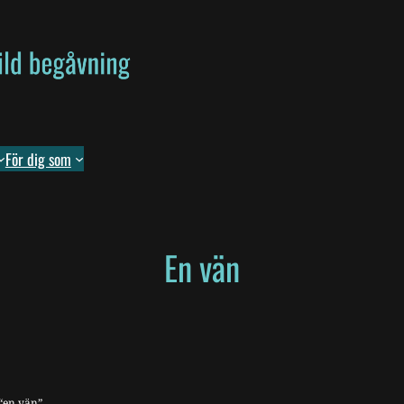
För dig som
En vän
“en vän”.