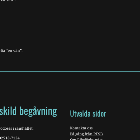
fta “en vän”.
Utvalda sidor
Kontakta oss
odoses i samhället.
På gång från RFSB
802518-7124
Om Riksförbundet