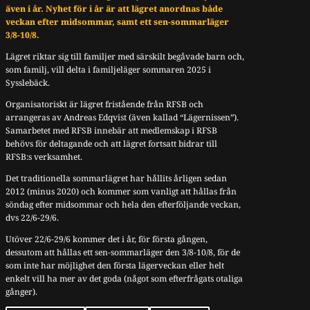
även i år. Nyhet för i år är att lägret anordnas både
veckan efter midsommar, samt ett sen-sommarläger
3/8-10/8.
Lägret riktar sig till familjer med särskilt begåvade barn och,
som familj, vill delta i familjeläger sommaren 2025 i
Sysslebäck.
Organisatoriskt är lägret fristående från RFSB och
arrangeras av Andreas Edqvist (även kallad “Lägernissen”).
Samarbetet med RFSB innebär att medlemskap i RFSB
behövs för deltagande och att lägret fortsatt bidrar till
RFSB:s verksamhet.
Det traditionella sommarlägret har hållits årligen sedan
2012 (minus 2020) och kommer som vanligt att hållas från
söndag efter midsommar och hela den efterföljande veckan,
dvs 22/6-29/6.
Utöver 22/6-29/6 kommer det i år, för första gången,
dessutom att hållas ett sen-sommarläger den 3/8-10/8, för de
som inte har möjlighet den första lägerveckan eller helt
enkelt vill ha mer av det goda (något som efterfrågats otaliga
gånger).