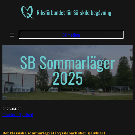
Bli medlem
SB Sommarläger
2025
2025-04-25
Charlotte Tyldhed
Det klassiska sommarlägret i Sysslebäck sker självklart