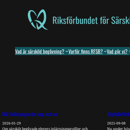
Skip
to
content
Vad är särskild begåvning?
Varför finns RFSB?
Vad gör vi?
När inlärningen är upp och ner
Digitala för
2026-01-29
2025-09-08
Om särskilt begåvade elevers inlärningsprofiler och
Nu under höst