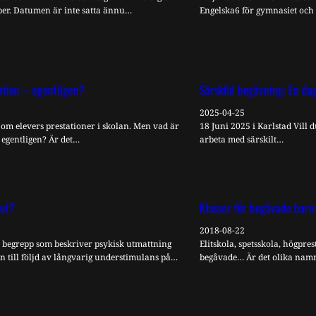
per. Datumen är inte satta ännu…
Engelska6 för gymnasiet och 
ation – egentligen?
Särskild begåvning: En da
2025-04-25
a om elevers prestationer i skolan. Men vad är
18 Juni 2025 i Karlstad Vill
, egentligen? Är det…
arbeta med särskilt…
out?
Klasser för begåvade barn:
2018-08-22
t begrepp som beskriver psykisk utmattning
Elitskola, spetsskola, högpres
on till följd av långvarig understimulans på…
begåvade… Är det olika namn