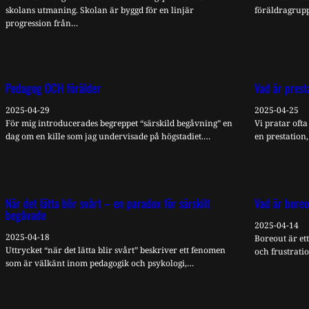
skolans utmaning. Skolan är byggd för en linjär
föräldragrup
progression från…
Pedagog OCH förälder
Vad är prest
2025-04-29
2025-04-25
För mig introducerades begreppet “särskild begåvning” en
Vi pratar oft
dag om en kille som jag undervisade på högstadiet.…
en prestation
När det lätta blir svårt – en paradox för särskilt
Vad är bore
begåvade
2025-04-14
2025-04-18
Boreout är et
Uttrycket “när det lätta blir svårt” beskriver ett fenomen
och frustrati
som är välkänt inom pedagogik och psykologi,…