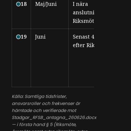
18
Maj/Juni
I nära
Rik
anslutning till
Riksmöte
19
Juni
Senast 4 veckor
Rik
efter Riksmöte
Källa: Samtliga tidsfrister,
ansvarsroller och frekvenser är
hämtade och verifierade mot
Stadgar_RFSB_antagna_260626.docx
— i första hand § 5 (Riksmöte,