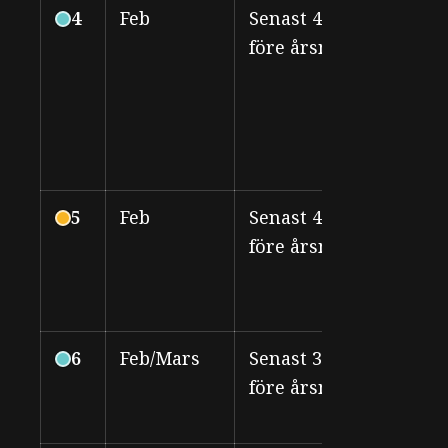
4
Feb
Senast 4 veckor
LF
före årsmöte
sty
5
Feb
Senast 4 veckor
All
före årsmöte
6
Feb/Mars
Senast 3 veckor
LF
före årsmöte
sty