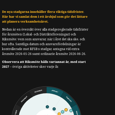
De nya stadgarna innehåller flera viktiga tidsfrister.
Här har vi samlat dem i ett årshjul som gör det lättare
att planera verksamhetsåret.
Nedan är en översikt över alla stadgereglerade tidsfrister
för årsmöten (Lokal- och Distriktsföreningar) och
Riksmöte: vem som ansvarar, när i året det ska ske, och
hur ofta. Samtliga datum och ansvarsfördelningar är
kontrollerade mot RFSB:s stadgar, antagna vid extra
årsmöte 2026-05-26 samt ordinarie årsmöte 2026-06-26.
Observera att Riksmöte hålls vartannat år, med start
2027
– övriga aktiviteter sker varje år.
DECEMBER
JANUARI
NOVEMBER
FEBRUARI
1
2
5
6
OKTOBER
4
MARS
3