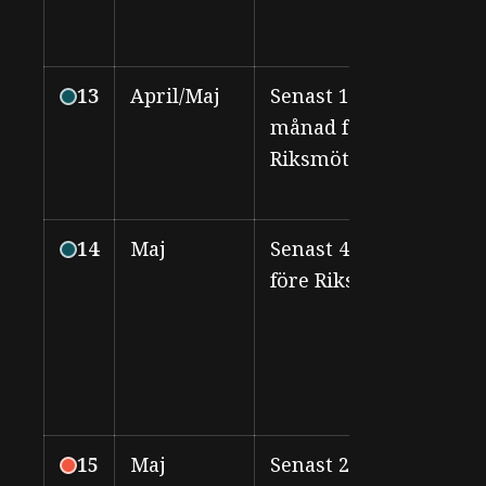
13
April/Maj
Senast 1
Rik
månad före
Riksmöte
14
Maj
Senast 4 veckor
Rik
före Riksmöte
15
Maj
Senast 2 veckor
Rik