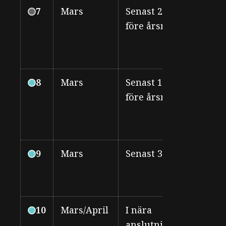
7
Mars
Senast 2 veckor
LF
före årsmöte
rev
8
Mars
Senast 1 vecka
LF
före årsmöte
sty
9
Mars
Senast 31 mars
LF
sty
10
Mars/April
I nära
LF
anslutning till
sty