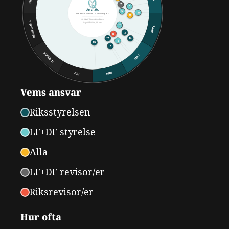
7
8
ÅRSHJUL
9
10
Möten · kallelser · handlingar
11
Se tabell för exakta datum
SEPTEMBER
Inga tidsfrister jul–dec
12
APRIL
13
15
17
14
16
19
18
AUGUSTI
MAJ
JUNI
JULI
Vems ansvar
Riksstyrelsen
LF+DF styrelse
Alla
LF+DF revisor/er
Riksrevisor/er
Hur ofta