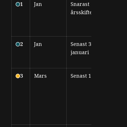
1
Jan
Snarast efter
Rik
årsskiftet
2
Jan
Senast 31
Rik
januari
3
Mars
Senast 1 mars
All