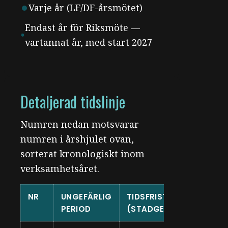
Varje år (LF/DF-årsmötet)
Endast år för Riksmöte —
vartannat år, med start 2027
Detaljerad tidslinje
Numren nedan motsvarar
numren i årshjulet ovan,
sorterat kronologiskt inom
verksamhetsåret.
NR
UNGEFÄRLIG
TIDSFRIST
VEM
PERIOD
(STADGEENLIGT)