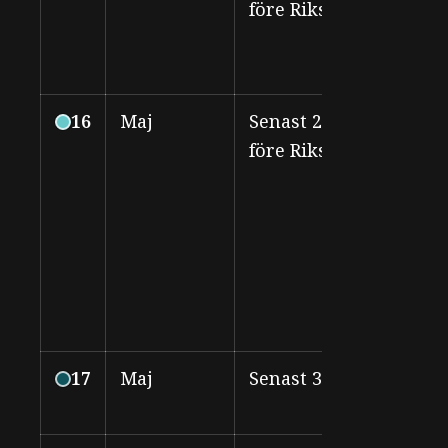
före Riksmöte
16
Maj
Senast 2 veckor
LF
före Riksmöte
sty
17
Maj
Senast 31 maj
Rik