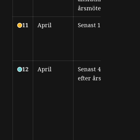
årsmötet
11
April
Senast 1 april
All
12
April
Senast 4 veckor
LF
efter årsmöte
sty